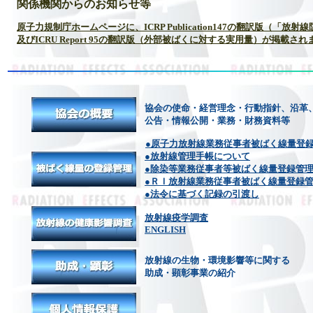
関係機関からのお知らせ等
原子力規制庁ホームページに、ICRP Publication147の翻訳版（「
及びICRU Report 95の翻訳版（外部被ばくに対する実用量）が掲載さ
協会の使命・経営理念・行動指針、沿革
公告・情報公開・業務・財務資料等
●原子力放射線業務従事者被ばく線量登
●放射線管理手帳について
●除染等業務従事者等被ばく線量登録管
●ＲＩ放射線業務従事者被ばく線量登録
●法令に基づく記録の引渡し
放射線疫学調査
ENGLISH
放射線の生物・環境影響等に関する
助成・顕彰事業の紹介