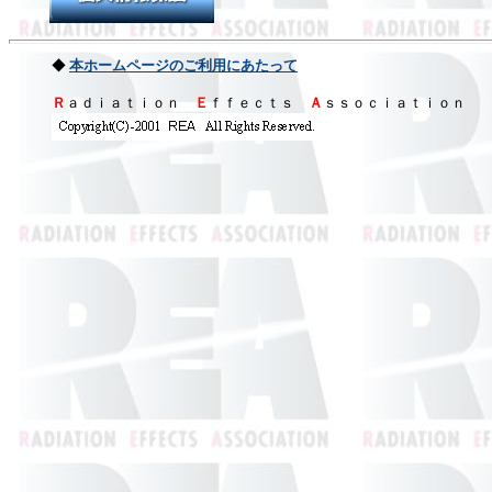
◆
本ホームページのご利用にあたって
Ｒ
ａｄｉａｔｉｏｎ
Ｅ
ｆｆｅｃｔｓ
Ａ
ｓｓｏｃｉａｔｉｏｎ