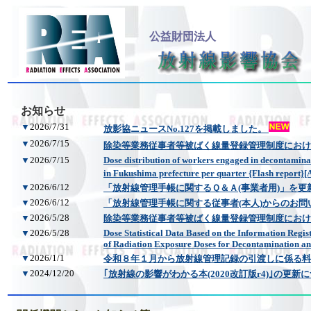
公益財団法人
お知らせ
▼
2026/7/31
放影協ニュースNo.127を掲載しました。
▼
2026/7/15
除染等業務従事者等被ばく線量登録管理制度における四
▼
2026/7/15
Dose distribution of workers engaged in decontamin
in Fukushima prefecture per quarter {Flash report}
▼
2026/6/12
「放射線管理手帳に関するＱ＆Ａ(事業者用)」を更
▼
2026/6/12
「放射線管理手帳に関する従事者(本人)からのお
▼
2026/5/28
除染等業務従事者等被ばく線量登録管理制度におけ
▼
2026/5/28
Dose Statistical Data Based on the Information Regi
of Radiation Exposure Doses for Decontamination a
▼
2026/1/1
令和８年１月から放射線管理記録の引渡しに係る料
▼
2024/12/20
｢放射線の影響がわかる本(2020改訂版r4)｣の更新