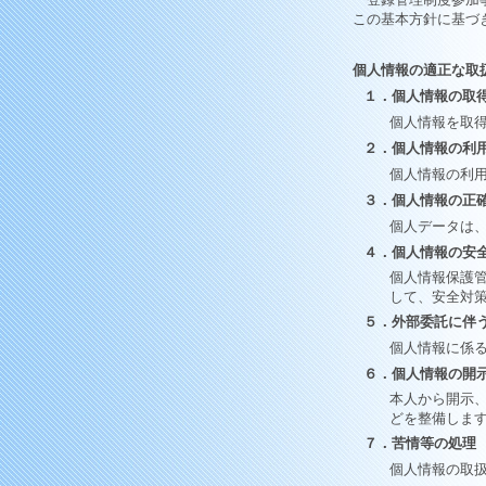
この基本方針に基づ
個人情報の適正な取
１．個人情報の取
個人情報を取
２．個人情報の利
個人情報の利
３．個人情報の正
個人データは
４．個人情報の安
個人情報保護
して、安全対
５．外部委託に伴
個人情報に係
６．個人情報の開
本人から開示
どを整備しま
７．苦情等の処理
個人情報の取