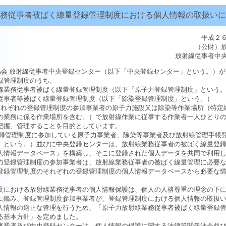
務従事者被ばく線量登録管理制度における個人情報の取扱いに
平成２
（公財）
放射線従事者中
協会 放射線従事者中央登録センター（以下「中央登録センター」という。）
録管理制度のうち、
業務従事者被ばく線量登録管理制度（以下「原子力登録管理制度」という
事者等被ばく線量登録管理制度（以下「除染登録管理制度」という。）
それぞれの登録管理制度の参加事業者の原子力施設又は除染等作業場所（特定
の業務に係る作業場所を含む。）で放射線作業に従事する作業者一人ひとり
把握、管理することを目的としています。
管理制度に参加している原子力事業者、除染等事業者及び放射線管理手帳
」という。）並びに中央登録センターは、放射線業務従事者の被ばく線量登
人情報データベース」を構築し、そこに登録された個人データを共同で利用
登録管理制度の参加事業者は、放射線業務従事者の被ばく線量管理に必要な
登録管理制度のそれぞれの登録管理制度の個人情報データベースから必要な
における放射線業務従事者の個人情報保護は、個人の人格尊重の理念の下に
に鑑み、登録管理制度参加事業者が、登録管理制度における個人情報の取扱
人情報の適正な管理を行うため、「原子力放射線業務従事者被ばく線量登録
る基本方針」を定めました。
業者及び中央登録センターは、個人情報の保護に関する法律等関係法令並び