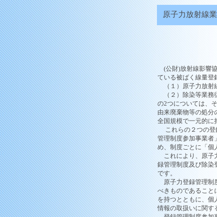
原子力放射線業
(公財)放射線影響
ている被ばく線量登
（１）原子力放射線
（２）除染等業務従
の2つについては、
由来廃棄物等の処分
全国規模で一元的に
これらの２つの登録
管理制度参加事業者
め、制度ごとに「個
これにより、原子力
録管理制度及び除染
です。
原子力登録管理制度
べきものであること
を持つとともに、個
情報の取扱いに関す
登録管理制度参加事