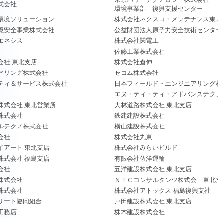
式会社
環境事業部 復興支援センター
環境ソリューション
株式会社ネクスコ・メンテナンス東
境安全事業株式会社
公益財団法人原子力安全技術センタ
エネシス
株式会社関電工
佐藤工業株式会社
会社 東北支店
株式会社倉伸
アリング株式会社
セコム株式会社
ティ＆サービス株式会社
日本フィールド・エンジニアリング
エヌ・ティ・ティ・アドバンステク
株式会社 東北営業所
大林道路株式会社 東北支店
株式会社
鉄建建設株式会社
ルテクノ株式会社
横山建設株式会社
会社
株式会社丸東
イアート 東北支店
株式会社みらいビルド
株式会社 福島支店
有限会社佐洋運輸
会社
五洋建設株式会社 東北支店
株式会社
ＮＴＣコンサルタンツ株式会 東北
株式会社
株式会社アトックス 福島復興支社
リート協同組合
戸田建設株式会社 東北支店
工務店
株木建設株式会社