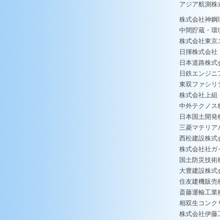
アジア航測株
株式会社神鋼
中間貯蔵・環
株式会社東京
日揮株式会社
日本道路株式
日鉄エンジニ
東双ファシリ
株式会社上組
中外テクノス
日本国土開発
三菱マテリア
西松建設株式
株式会社社ガ
国土防災技術
大豊建設株式
住友建機販売
斎藤運輸工業
相双生コンク
株式会社伊藤