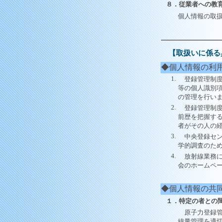
８．従業者への教
個人情報の取
【取扱いに係る
◆個人情報の利
1.
登録管理制度
等の個人識別
の管理を行い
2.
登録管理制度
前歴を把握す
者がその人の
3.
中央登録セン
学的調査のた
4.
放射線業務に
会のホームペ
◆個人情報の共
１．特定の者との
原子力登録管
線量管理を適