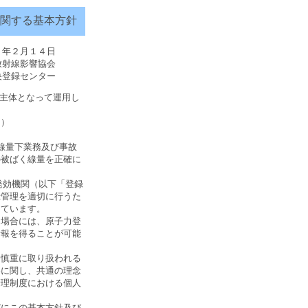
関する基本方針
６年２月１４日
放射線影響協会
央登録センター
が主体となって運用し
。）
線量下業務及び事故
の被ばく線量を正確に
発効機関（以下「登録
録管理を適切に行うた
しています。
場合には、原子力登
情報を得ることが可能
慎重に取り扱われる
いに関し、共通の理念
管理制度における個人
にこの基本方針及び