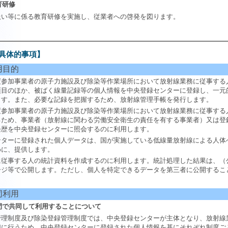
育研修
扱い等に係る教育研修を実施し、従業者への啓発を図ります。
具体的事項】
用目的
参加事業者の原子力施設及び除染等作業場所において放射線業務に従事する
項目のほか、被ばく線量記録等の個人情報を中央登録センターに登録し、一元
ます。また、必要な記録を把握するため、放射線管理手帳を発行します。
参加事業者の原子力施設及び除染等作業場所において放射線業務に従事する
るため、事業者（放射線に関わる労働安全衛生の責任を有する事業者）又は登
経歴を中央登録センターに照会するのに利用します。
ターに登録された個人データは、国が実施している低線量放射線による人体
めに、提供します。
従事する人の統計資料を作成するのに利用します。統計処理した結果は、（
ージ等で公開します。ただし、個人を特定できるデータを第三者に公開するこ
同利用
間で共同して利用することについて
理制度及び除染登録管理制度では、中央登録センターが主体となり、放射線
切に行うため、中央登録センターに登録された個人情報を基にそれぞれ制度ご