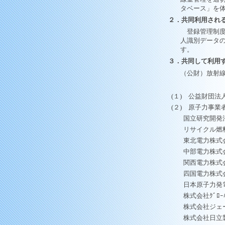
タベース」を
２．共同利用され
登録管理制度
人識別データ
す。
３．共同して利用
（公財）放射
(１) 公益財団法
(２) 原子力事業
国立研究開発
リサイクル燃
東北電力株式
中部電力株式
関西電力株式
四国電力株式
日本原子力発
株式会社ｸﾞﾛｰﾊﾞ
株式会社ジェ
株式会社日立