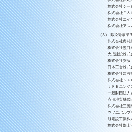
株式会社シー
株式会社Ｅ＆
株式会社エイ
株式会社アス
(３) 除染等事業
株式会社奥村
株式会社熊谷
大成建設株式
株式会社安藤
日本工営株式
株式会社建設
株式会社ＫＡ
ＪＦＥエンジ
一般財団法人
応用地質株式
株式会社三菱
ウツエバルブ
旭電設工業株
株式会社郡山