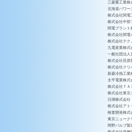
三菱重工業株
北海道パワー
株式会社関電
株式会社中部
関電プラント
株式会社関電
株式会社テク
九電産業株式
一般社団法人
株式会社荏原
株式会社クリ
新菱冷熱工業
太平電業株式
株式会社ＴＡ
株式会社東京
日揮株式会社
株式会社アト
検査開発株式
東京ニューク
岡野バルブ製
株式会社原燃