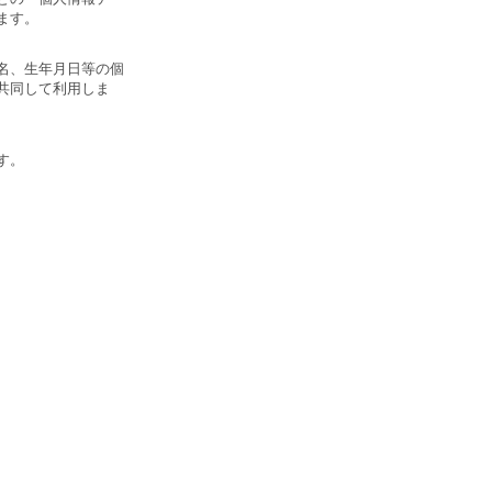
います。
名、生年月日等の個
共同して利用しま
ます。