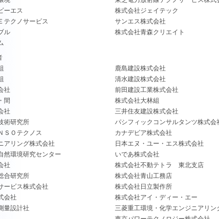
ビーエス
株式会社ジェイテック
Ｅテクノサービス
サンエス株式会社
ブル
株式会社青森クリエイト
ム
者
組
鹿島建設株式会社
組
清水建設株式会社
会社
前田建設工業株式会社
・間
株式会社大林組
会社
三井住友建設株式会社
技術研究所
パシフィックコンサルタンツ株式会
ＮＳＯテクノス
カナデビア株式会社
ニアリング株式会社
日本エヌ・ユー・エス株式会社
自然環境研究センター
いであ株式会社
会社
株式会社不動テトラ 東北支店
総合研究所
株式会社青山工務店
サービス株式会社
株式会社日立製作所
式会社
株式会社アイ・ディー・エー
測量設計社
三菱重工環境・化学エンジニアリン
東京パワーテクノロジー株式会社