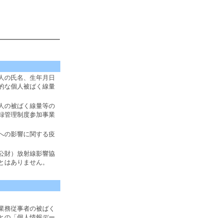
人の氏名、生年月日
的な個人被ばく線量
人の被ばく線量等の
録管理制度参加事業
への影響に関する疫
公財）放射線影響協
とはありません。
業務従事者の被ばく
との「個人情報デー