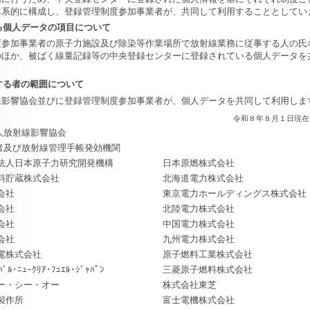
体系的に構成し、登録管理制度参加事業者が、共同して利用することとして
る個人データの項目について
参加事業者の原子力施設及び除染等作業場所で放射線業務に従事する人の氏
のほか、被ばく線量記録等の中央登録センターに登録されている個人データを
する者の範囲について
線影響協会並びに登録管理制度参加事業者が、個人データを共同して利用し
令和８年８月１日現在
人放射線影響協会
者及び放射線管理手帳発効機関
法人日本原子力研究開発機構
日本原燃株式会社
料貯蔵株式会社
北海道電力株式会社
会社
東京電力ホールディングス株式会社
会社
北陸電力株式会社
会社
中国電力株式会社
会社
九州電力株式会社
電株式会社
原子燃料工業株式会社
ﾙ･ﾆｭｰｸﾘｱ･ﾌｭｴﾙ･ｼﾞｬﾊﾟﾝ
三菱原子燃料株式会社
ー・シー・オー
株式会社東芝
製作所
富士電機株式会社