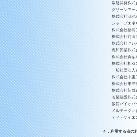
常磐開発株式
グリーンアー
株式会社鴻池
シャープエネ
株式会社福島
株式会社前田
株式会社クレ
恵和興業株式
株式会社青葉
株式会社相双
一般社団法人
株式会社中里
株式会社東洋
株式会社新成
若築建設株式
飯舘バイオパ
メルテックい
ティ・ケイエ
４．利用する者の