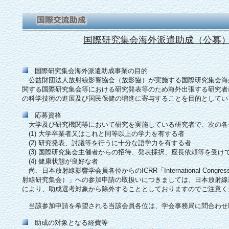
国際研究集会海外派遣助成（公募
国際研究集会海外派遣助成事業の目的
公益財団法人放射線影響協会（放影協）が実施する国際研究集会海
関する国際研究集会等における研究発表等のため海外出張する研究者
の科学技術の進展及び国民保健の増進に寄与することを目的としてい
応募資格
大学及び研究機関等において研究を実施している研究者で、次の各
(1) 大学卒業者又はこれと同等以上の学力を有する者
(2) 研究発表、討議等を行うに十分な語学力を有する者
(3) 国際研究集会主催者からの招待、発表採択、座長依頼等を受け
(4) 健康状態が良好な者
尚、日本放射線影響学会員各位からのICRR「International Congress of
射線研究集会）」への参加申請の取扱いにつきましては、日本放射線
により、助成選考対象から除外することとしておりますのでご注意く
当該参加申請を希望される当該会員各位は、学会事務局に問合わせ
助成の対象となる経費等