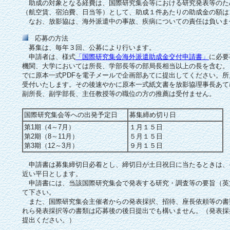
助成の対象となる経費は、国際研究集会等における研究発表等のた
（航空賃、宿泊費、日当等）として、助成１件あたりの助成金の額は
なお、放影協は、海外派遣中の事故、疾病についての責任は負いま
応募の方法
募集は、毎年３回、公募により行います。
申請者は、様式
「国際研究集会海外派遣助成金交付申請書」
に必要
機関、大学においては所長、学部長等の部局長相当以上の長を含む。
でに原本一式PDFを電子メールで企画部あてに提出してください。所
受付いたします。その後速やかに原本一式紙文書を放影協理事長あて
副所長、副学部長、主任教授等の職位の方の推薦は受付ません。
国際研究集会等への出発予定日
募集締め切り日
第1期（4～7月）
１月１５日
第2期（8～11月）
５月１５日
第3期（12～3月）
９月１５日
申請書は募集締切日必着とし、締切日が土日祝日に当たるときは、
近い平日とします。
申請書には、当該国際研究集会で発表する研究・調査等の要旨（英
て下さい。
また、国際研究集会主催者からの発表採択、招待、座長依頼等の書
れら発表採択等の書類は応募後の後日提出でも構いません。（発表採
提出ください。）