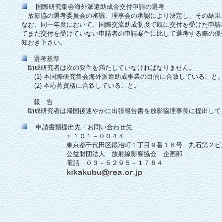
国際研究集会海外派遣助成金交付申請の選考
放影協の選考委員会の審議、理事会の承認により決定し、その結果
なお、同一年度において、国際交流助成制度で既に交付を受けた申請
てまだ交付を受けていない申請者の申請案件に比して選考する際の優
知おき下さい。
選考基準
助成研究者は次の要件を満たしていなければなりません。
(1) 本国際研究集会海外派遣助成事業の目的に合致していること
(2) 本応募資格に合致していること。
報 告
助成研究者は帰国後速やかに出張報告書を放影協理事長に提出して
申請書類提出先・お問い合わせ先
〒１０１－００４４
東京都千代田区鍛冶町１丁目９番１６号 丸石第２ビ
公益財団法人 放射線影響協会 企画部
電話 ０３－５２９５－１７８４