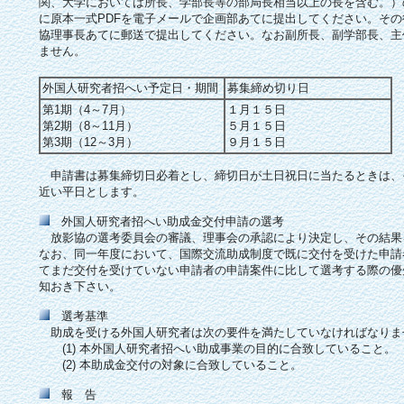
関、大学においては所長、学部長等の部局長相当以上の長を含む。）
に原本一式PDFを電子メールで企画部あてに提出してください。そ
協理事長あてに郵送で提出してください。なお副所長、副学部長、主
ません。
外国人研究者招へい予定日・期間
募集締め切り日
第1期（4～7月）
１月１５日
第2期（8～11月）
５月１５日
第3期（12～3月）
９月１５日
申請書は募集締切日必着とし、締切日が土日祝日に当たるときは、
近い平日とします。
外国人研究者招へい助成金交付申請の選考
放影協の選考委員会の審議、理事会の承認により決定し、その結果
なお、同一年度において、国際交流助成制度で既に交付を受けた申請
てまだ交付を受けていない申請者の申請案件に比して選考する際の優
知おき下さい。
選考基準
助成を受ける外国人研究者は次の要件を満たしていなければなりま
(1) 本外国人研究者招へい助成事業の目的に合致していること。
(2) 本助成金交付の対象に合致していること。
報 告