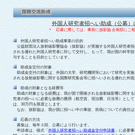
外国人研究者招へい助成（公募）
＊ 応募に際しては、事前に放影協 企画部にご
外国人研究者招へい助成事業の目的
公益財団法人放射線影響協会（放影協）が実施する外国人研究者招
される優れた外国人研究者に対して交付し、もって、我が国の科学技
与することを目的としています。
助成金交付の対象
助成金交付の対象は、外国の大学、研究機関等において研究を実施
される放射線影響に関する国際研究集会等に招へいされる優れた外国
助成の対象となる経費等
助成の対象となる経費は、我が国で開催される放射線影響に関する
究者の招へいに必要な旅費の費用（航空賃、宿泊費、日当等）として
は、30万円を限度とします。
なお、放影協は、我が国に招へい中の事故、疾病についての責任は
応募の方法
募集は、毎年３回、公募により行います。
申請者は、様式「
外国人研究者招へい助成金交付申請書
」に必要事