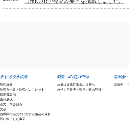
17thICRR学会発表要旨を掲載しました。
放射線疫学調査
調査への協力依頼
講演会
調査概要
放射線業務従事者の皆様へ
講演会・
調査報告書・調査パンフレット
原子力事業者・関連企業の皆様へ
新調査計画
用語解説
論文・学会発表
文献
他機関の論文等に対する協会の見解
既に終了した事業