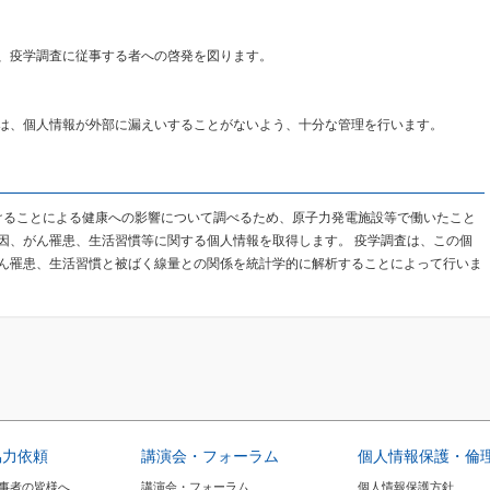
、疫学調査に従事する者への啓発を図ります。
は、個人情報が外部に漏えいすることがないよう、十分な管理を行います。
けることによる健康への影響について調べるため、原子力発電施設等で働いたこと
因、がん罹患、生活習慣等に関する個人情報を取得します。 疫学調査は、この個
ん罹患、生活習慣と被ばく線量との関係を統計学的に解析することによって行いま
協力依頼
講演会・フォーラム
個人情報保護・倫
事者の皆様へ
講演会・フォーラム
個人情報保護方針