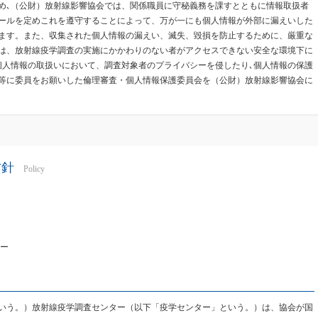
め､（公財）放射線影響協会では、関係職員に守秘義務を課すとともに情報取扱者
ールを定めこれを遵守することによって、万が一にも個人情報が外部に漏えいした
ます。また、収集された個人情報の漏えい、滅失、毀損を防止するために、厳重な
は、放射線疫学調査の実施にかかわりのない者がアクセスできない安全な環境下に
個人情報の取扱いにおいて、調査対象者のプライバシーを侵したり､個人情報の保護
等に委員をお願いした倫理審査・個人情報保護委員会を（公財）放射線影響協会に
方針
Policy
ター
いう。）放射線疫学調査センター（以下「疫学センター」という。）は、協会が国