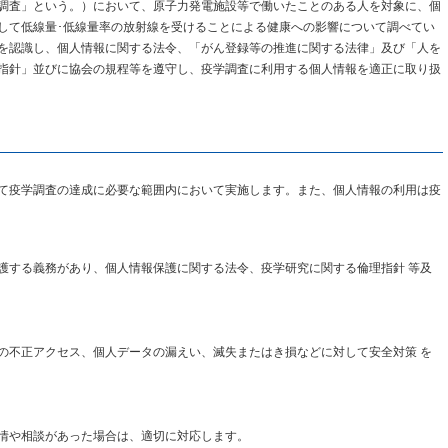
調査」という。）において、原子力発電施設等で働いたことのある人を対象に、個
して低線量･低線量率の放射線を受けることによる健康への影響について調べてい
を認識し、個人情報に関する法令、「がん登録等の推進に関する法律」及び「人を
指針」並びに協会の規程等を遵守し、疫学調査に利用する個人情報を適正に取り扱
て疫学調査の達成に必要な範囲内において実施します。また、個人情報の利用は疫
護する義務があり、個人情報保護に関する法令、疫学研究に関する倫理指針 等及
の不正アクセス、個人データの漏えい、滅失またはき損などに対して安全対策 を
情や相談があった場合は、適切に対応します。